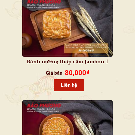
Bánh nướng thập cẩm Jambon 1
trứng muối
80,000
₫
Giá bán:
Liên hệ