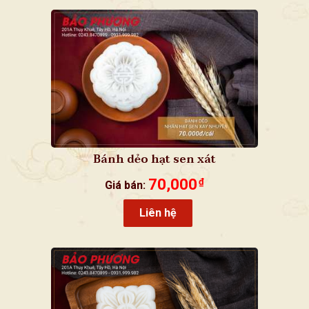
Bánh dẻo hạt sen xát
70,000
₫
Giá bán:
Liên hệ