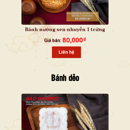
Bánh nướng sen nhuyễn 1 trứng
muối
80,000
₫
Giá bán:
Liên hệ
Bánh dẻo